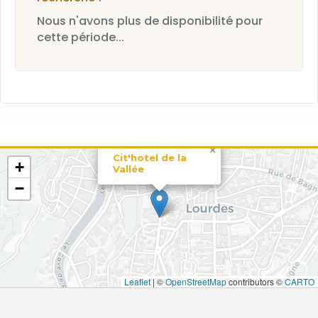
Nous n'avons plus de disponibilité pour
cette période...
×
Cit'hotel de la
+
Vallée
−
Leaflet
|
©
OpenStreetMap
contributors ©
CARTO